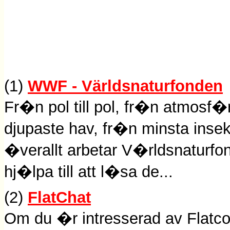
(1)
WWF - Världsnaturfonden
Fr�n pol till pol, fr�n atmosf�
djupaste hav, fr�n minsta insekt
�verallt arbetar V�rldsnaturf
hj�lpa till att l�sa de...
(2)
FlatChat
Om du �r intresserad av Flatcoa