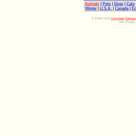
Animals
|
Pets
|
Dogs
|
Cats
Winter
|
U.S.A.
|
Canada
|
Eg
©
1998-2009
Copyright
Galgan
Site Design